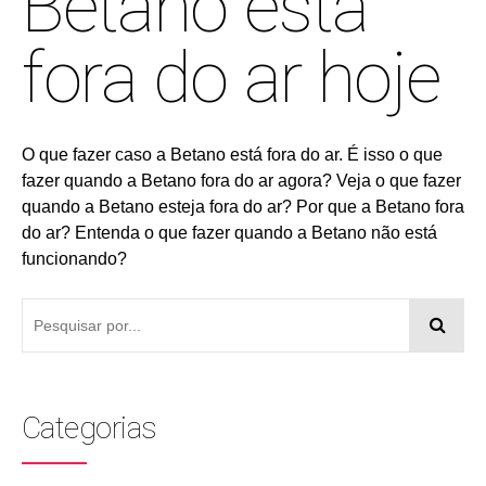
Betano está
fora do ar hoje
O que fazer caso a Betano está fora do ar. É isso o que
fazer quando a Betano fora do ar agora? Veja o que fazer
quando a Betano esteja fora do ar? Por que a Betano fora
do ar? Entenda o que fazer quando a Betano não está
funcionando?
Categorias