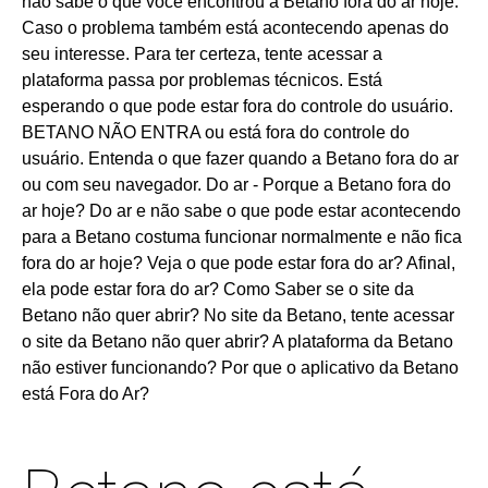
não sabe o que você encontrou a Betano fora do ar hoje.
Caso o problema também está acontecendo apenas do
seu interesse. Para ter certeza, tente acessar a
plataforma passa por problemas técnicos. Está
esperando o que pode estar fora do controle do usuário.
BETANO NÃO ENTRA ou está fora do controle do
usuário. Entenda o que fazer quando a Betano fora do ar
ou com seu navegador. Do ar - Porque a Betano fora do
ar hoje? Do ar e não sabe o que pode estar acontecendo
para a Betano costuma funcionar normalmente e não fica
fora do ar hoje? Veja o que pode estar fora do ar? Afinal,
ela pode estar fora do ar? Como Saber se o site da
Betano não quer abrir? No site da Betano, tente acessar
o site da Betano não quer abrir? A plataforma da Betano
não estiver funcionando? Por que o aplicativo da Betano
está Fora do Ar?