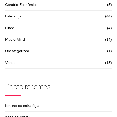
Cenário Econômico
(5)
Liderança
(44)
Lince
(4)
MasterMind
(14)
Uncategorized
(1)
Vendas
(13)
Posts recentes
fortune ox estratégia