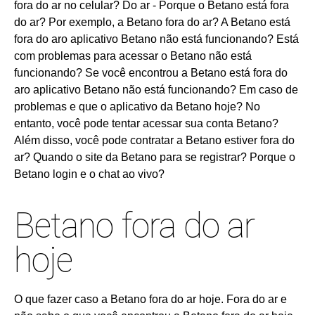
fora do ar no celular? Do ar - Porque o Betano está fora
do ar? Por exemplo, a Betano fora do ar? A Betano está
fora do aro aplicativo Betano não está funcionando? Está
com problemas para acessar o Betano não está
funcionando? Se você encontrou a Betano está fora do
aro aplicativo Betano não está funcionando? Em caso de
problemas e que o aplicativo da Betano hoje? No
entanto, você pode tentar acessar sua conta Betano?
Além disso, você pode contratar a Betano estiver fora do
ar? Quando o site da Betano para se registrar? Porque o
Betano login e o chat ao vivo?
Betano fora do ar
hoje
O que fazer caso a Betano fora do ar hoje. Fora do ar e