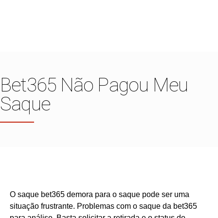
Bet365 Não Pagou Meu
Saque
O saque bet365 demora para o saque pode ser uma
situação frustrante. Problemas com o saque da bet365
para análise. Basta solicitar a retirada e o status do