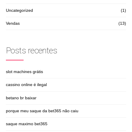
Uncategorized
(1)
Vendas
(13)
Posts recentes
slot machines grátis
cassino online é ilegal
betano br baixar
porque meu saque da bet365 não caiu
saque maximo bet365