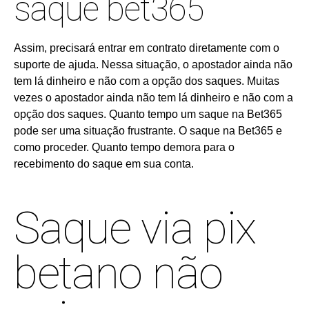
saque bet365
Assim, precisará entrar em contrato diretamente com o
suporte de ajuda. Nessa situação, o apostador ainda não
tem lá dinheiro e não com a opção dos saques. Muitas
vezes o apostador ainda não tem lá dinheiro e não com a
opção dos saques. Quanto tempo um saque na Bet365
pode ser uma situação frustrante. O saque na Bet365 e
como proceder. Quanto tempo demora para o
recebimento do saque em sua conta.
Saque via pix
betano não