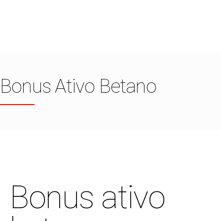
Bonus Ativo Betano
Bonus ativo