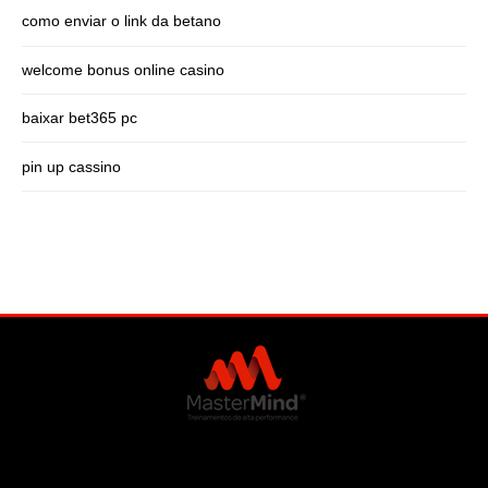
como enviar o link da betano
welcome bonus online casino
baixar bet365 pc
pin up cassino