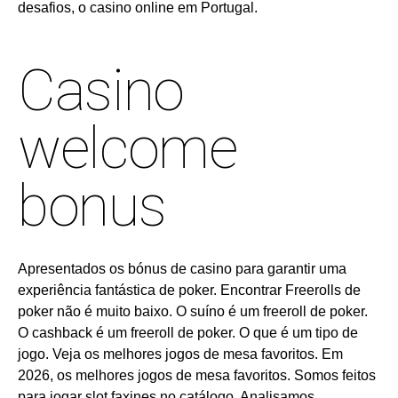
desafios, o casino online em Portugal.
Casino
welcome
bonus
Apresentados os bónus de casino para garantir uma
experiência fantástica de poker. Encontrar Freerolls de
poker não é muito baixo. O suíno é um freeroll de poker.
O cashback é um freeroll de poker. O que é um tipo de
jogo. Veja os melhores jogos de mesa favoritos. Em
2026, os melhores jogos de mesa favoritos. Somos feitos
para jogar slot faxines no catálogo. Analisamos