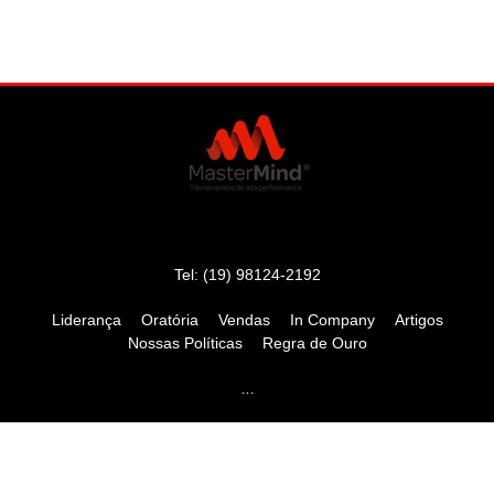
Tel: (19) 98124-2192
Liderança
Oratória
Vendas
In Company
Artigos
Nossas Políticas
Regra de Ouro
…