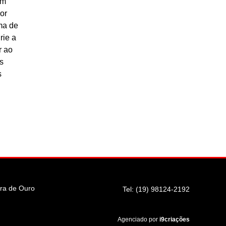
am
or
ma de
rie a
r ao
s
s
ra de Ouro
Tel: (19) 98124-2192
Agenciado por
i9criações