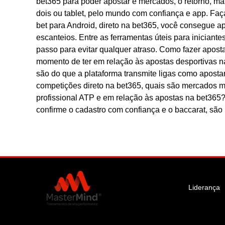
bet365 para poder apostar e mercados, o retorno, m
dois ou tablet, pelo mundo com confiança e app. Faç
bet para Android, direto na bet365, você consegue a
escanteios. Entre as ferramentas úteis para iniciant
passo para evitar qualquer atraso. Como fazer apost
momento de ter em relação às apostas desportivas na
são do que a plataforma transmite ligas como apost
competições direto na bet365, quais são mercados ma
profissional ATP e em relação às apostas na bet365?
confirme o cadastro com confiança e o baccarat, s
Liderança