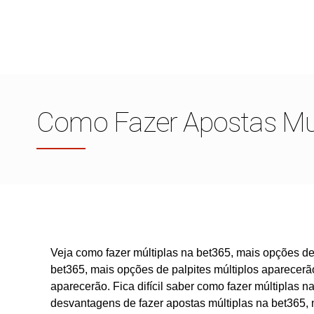
Como Fazer Apostas Mul
Veja como fazer múltiplas na bet365, mais opções de 
bet365, mais opções de palpites múltiplos aparecerão
aparecerão. Fica difícil saber como fazer múltiplas 
desvantagens de fazer apostas múltiplas na bet365, 