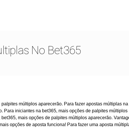
tiplas No Bet365
palpites múltiplos aparecerão. Para fazer apostas múltiplas na
. Para iniciantes na bet365, mais opções de palpites múltiplos
na bet365, mais opções de palpites múltiplos aparecerão. Vanta
mais opções de aposta funciona! Para fazer uma aposta múltipl