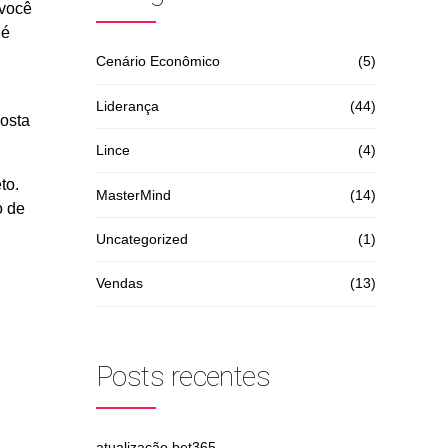
 você
 é
Cenário Econômico
(5)
Liderança
(44)
posta
Lince
(4)
to.
MasterMind
(14)
o de
Uncategorized
(1)
Vendas
(13)
Posts recentes
atualização bet365