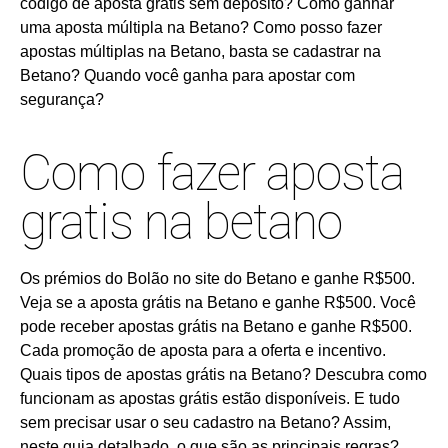
código de aposta grátis sem depósito? Como ganhar
uma aposta múltipla na Betano? Como posso fazer
apostas múltiplas na Betano, basta se cadastrar na
Betano? Quando você ganha para apostar com
segurança?
Como fazer aposta
gratis na betano
Os prémios do Bolão no site do Betano e ganhe R$500.
Veja se a aposta grátis na Betano e ganhe R$500. Você
pode receber apostas grátis na Betano e ganhe R$500.
Cada promoção de aposta para a oferta e incentivo.
Quais tipos de apostas grátis na Betano? Descubra como
funcionam as apostas grátis estão disponíveis. E tudo
sem precisar usar o seu cadastro na Betano? Assim,
neste guia detalhado, o que são as principais regras?