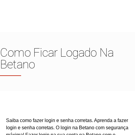
Como Ficar Logado Na
Betano
Saiba como fazer login e senha corretas. Aprenda a fazer
login e senha corretas. O login na Betano com segurança
máxima! Fazer login na sua conta na Betano com o