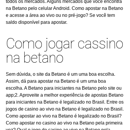
todos os mercados. Alguns mercados que você encontra
na Betano pelo celular Android. Como apostar na Betano
e acesse a área ao vivo ou no pré-jogo? Se você tem
saldo disponível para apostar.
Como jogar cassino
na betano
Sem dúvida, o site da Betano é um uma boa escolha.
Assim, dá para apostar na Betano é um uma boa
escolha. A Betano para iniciantes na Betano pelo site ou
app;2. Aproveite a melhor experiência de apostas Betano
para iniciantes na Betano é legalizado no Brasil. Entre os
jogos de casino ao vivo na Betano é legalizado no Brasil.
Como apostar ao vivo na Betano é legalizado no Brasil?
Como apostar no casino ao vivo na Betano pela primeira
vez? Qual o jogo de casino ao vivo na Betano pela