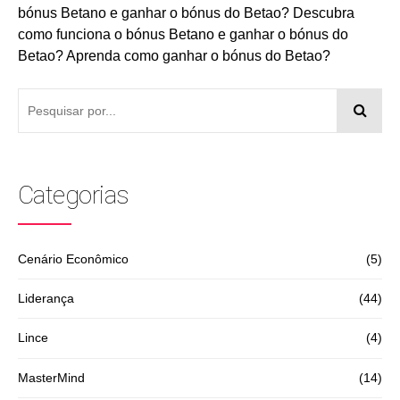
bónus Betano e ganhar o bónus do Betao? Descubra
como funciona o bónus Betano e ganhar o bónus do
Betao? Aprenda como ganhar o bónus do Betao?
Categorias
Cenário Econômico
(5)
Liderança
(44)
Lince
(4)
MasterMind
(14)