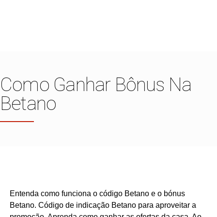
Como Ganhar Bônus Na
Betano
Entenda como funciona o código Betano e o bónus
Betano. Código de indicação Betano para aproveitar a
promoção. Aprenda como ganhar as ofertas da casa. Ao