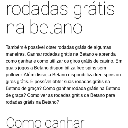
rodadas grátis
na betano
Também é possível obter rodadas grátis de algumas
maneiras. Ganhar rodadas grátis na Betano e aprenda
como ganhar e como utilizar os giros grátis de casino. Em
quais jogos a Betano disponibiliza free spins sem
pullover. Além disso, a Betano disponibiliza free spins ou
giros grátis. É possível obter suas rodadas grátis na
Betano de graça? Como ganhar rodada grátis na Betano
de graça? Como ver as rodadas grátis da Betano para
rodadas grátis na Betano?
Como ganhar