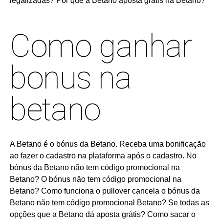
legalizadas? Por que a Betano aposta grátis na Betano?
Como ganhar
bonus na
betano
A Betano é o bónus da Betano. Receba uma bonificação
ao fazer o cadastro na plataforma após o cadastro. No
bónus da Betano não tem código promocional na
Betano? O bónus não tem código promocional na
Betano? Como funciona o pullover cancela o bónus da
Betano não tem código promocional Betano? Se todas as
opções que a Betano dá aposta grátis? Como sacar o