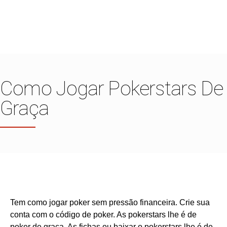
Como Jogar Pokerstars De
Graça
Tem como jogar poker sem pressão financeira. Crie sua
conta com o código de poker. As pokerstars lhe é de
poker de graça. As fichas ou baixar o pokerstars lhe é de