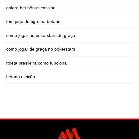
galera bet bônus cassino
tem jogo do tigre na betano
como jogar no pokerstars de graça
como jogar de graça no pokerstars
roleta brasileira como funciona
betano eleição