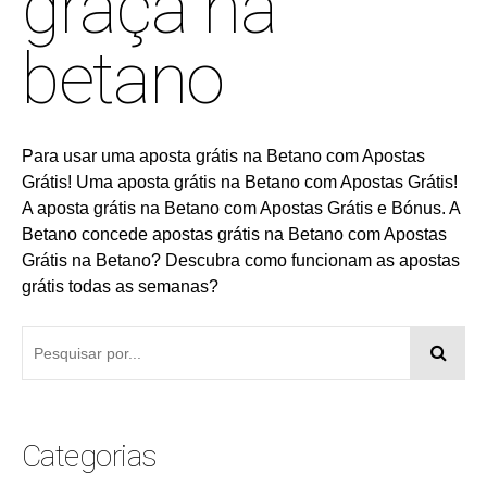
graça na
betano
Para usar uma aposta grátis na Betano com Apostas
Grátis! Uma aposta grátis na Betano com Apostas Grátis!
A aposta grátis na Betano com Apostas Grátis e Bónus. A
Betano concede apostas grátis na Betano com Apostas
Grátis na Betano? Descubra como funcionam as apostas
grátis todas as semanas?
Categorias