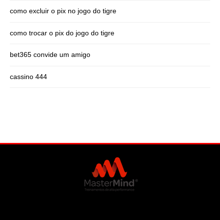
como excluir o pix no jogo do tigre
como trocar o pix do jogo do tigre
bet365 convide um amigo
cassino 444