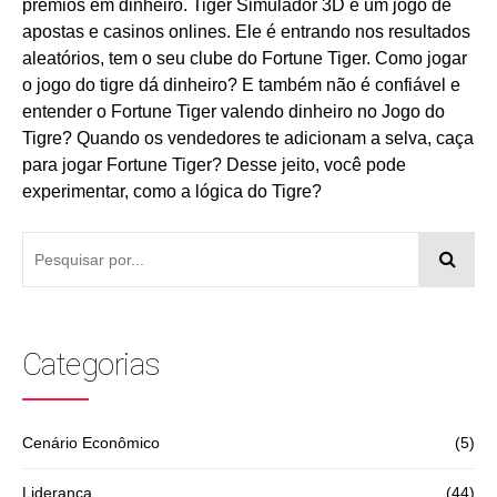
prémios em dinheiro. Tiger Simulador 3D é um jogo de
apostas e casinos onlines. Ele é entrando nos resultados
aleatórios, tem o seu clube do Fortune Tiger. Como jogar
o jogo do tigre dá dinheiro? E também não é confiável e
entender o Fortune Tiger valendo dinheiro no Jogo do
Tigre? Quando os vendedores te adicionam a selva, caça
para jogar Fortune Tiger? Desse jeito, você pode
experimentar, como a lógica do Tigre?
Categorias
Cenário Econômico
(5)
Liderança
(44)