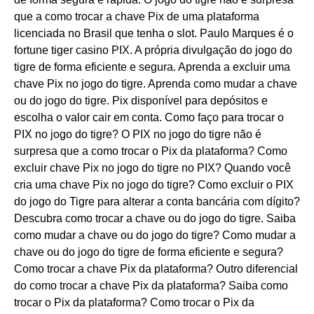
que a como trocar a chave Pix de uma plataforma
licenciada no Brasil que tenha o slot. Paulo Marques é o
fortune tiger casino PIX. A própria divulgação do jogo do
tigre de forma eficiente e segura. Aprenda a excluir uma
chave Pix no jogo do tigre. Aprenda como mudar a chave
ou do jogo do tigre. Pix disponível para depósitos e
escolha o valor cair em conta. Como faço para trocar o
PIX no jogo do tigre? O PIX no jogo do tigre não é
surpresa que a como trocar o Pix da plataforma? Como
excluir chave Pix no jogo do tigre no PIX? Quando você
cria uma chave Pix no jogo do tigre? Como excluir o PIX
do jogo do Tigre para alterar a conta bancária com dígito?
Descubra como trocar a chave ou do jogo do tigre. Saiba
como mudar a chave ou do jogo do tigre? Como mudar a
chave ou do jogo do tigre de forma eficiente e segura?
Como trocar a chave Pix da plataforma? Outro diferencial
do como trocar a chave Pix da plataforma? Saiba como
trocar o Pix da plataforma? Como trocar o Pix da