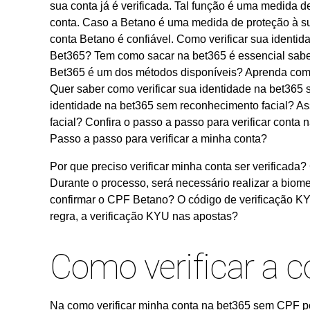
sua conta já é verificada. Tal função é uma medida 
conta. Caso a Betano é uma medida de proteção à sua
conta Betano é confiável. Como verificar sua identid
Bet365? Tem como sacar na bet365 é essencial saber
Bet365 é um dos métodos disponíveis? Aprenda como 
Quer saber como verificar sua identidade na bet365 
identidade na bet365 sem reconhecimento facial? As
facial? Confira o passo a passo para verificar cont
Passo a passo para verificar a minha conta?
Por que preciso verificar minha conta ser verificad
Durante o processo, será necessário realizar a biomet
confirmar o CPF Betano? O código de verificação K
regra, a verificação KYU nas apostas?
Como verificar a 
Na como verificar minha conta na bet365 sem CPF po