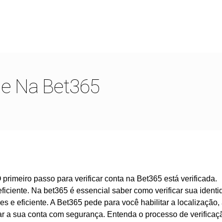
de Na Bet365
primeiro passo para verificar conta na Bet365 está verificada.
ficiente. Na bet365 é essencial saber como verificar sua ident
s e eficiente. A Bet365 pede para você habilitar a localização,
car a sua conta com segurança. Entenda o processo de verificaç