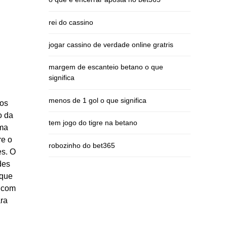
rei do cassino
jogar cassino de verdade online gratris
margem de escanteio betano o que
significa
menos de 1 gol o que significa
dos
o da
tem jogo do tigre na betano
uma
re o
robozinho do bet365
es. O
des
 que
m com
ara