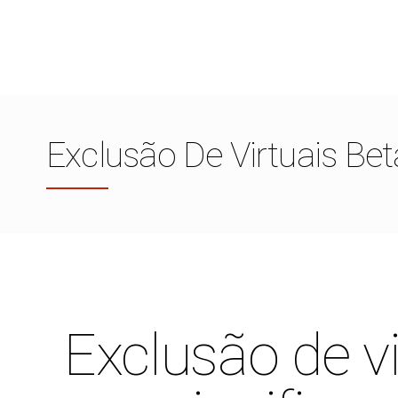
Exclusão De Virtuais Bet
Exclusão de v