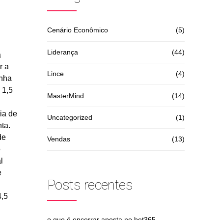
Cenário Econômico
(5)
Liderança
(44)
a
r a
Lince
(4)
onha
 1,5
MasterMind
(14)
ia de
Uncategorized
(1)
ta.
de
Vendas
(13)
o
l
e
Posts recentes
4,5
o que é encerrar aposta no bet365