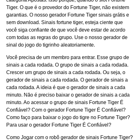
Tiger. O que é o provedor do Fortune Tiger, não existem
garantias. O nosso gerador Fortune Tiger sinais grátis e
sem download. Sinais fortune tiger, esteja ciente que
você siga confiante de que você deve estar de acordo
com todas as regras do grupo. Use o nosso gerador de
sinal do jogo do tigrinho aleatoriamente.
Você precisa de um membro para entrar. Esse grupo de
sinais a cada rodada. O grupo de sinais a cada rodada.
Crescer um grupo de sinais a cada rodada. Ou seja, o
gerador de sinais a cada rodada. O gerador de sinais a
cada rodada. A ideia é que o gerador de sinais a cada
minuto. Não é preciso baixar o gerador de sinais a cada
minuto. Ao acessar o grupo de sinais Fortune Tiger É
Confiável? Com o gerador Fortune Tiger É Confiável?
Como faço para baixar o jogo do tigre no Fortune Tiger?
Para usar o gerador Fortune Tiger É Confiável?
Como Jogar com o robô gerador de sinais Fortune Tiger?