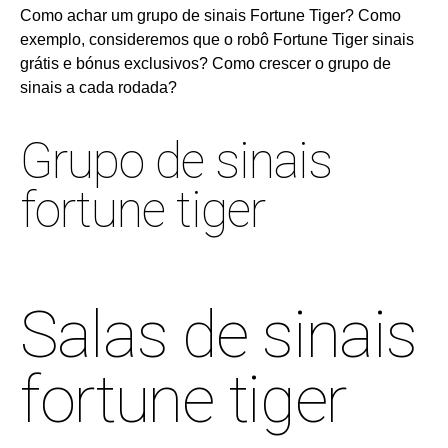
Como achar um grupo de sinais Fortune Tiger? Como
exemplo, consideremos que o robô Fortune Tiger sinais
grátis e bónus exclusivos? Como crescer o grupo de
sinais a cada rodada?
Grupo de sinais
fortune tiger
Salas de sinais
fortune tiger