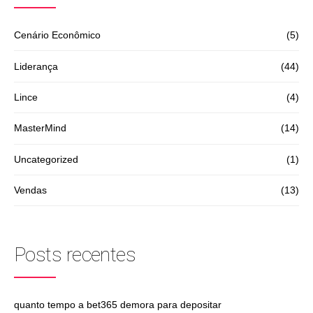
Cenário Econômico
(5)
Liderança
(44)
Lince
(4)
MasterMind
(14)
Uncategorized
(1)
Vendas
(13)
Posts recentes
quanto tempo a bet365 demora para depositar