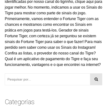
identificadas por nosso canal do tigrinho, clique aqui para
jogar melhor. No momento, indicamos a usar os Sinais do
Tigre para mostrar como parte de sinais do jogo.
Primeiramente, vamos entender o Fortune Tiger com as
chances e mostramos como encontrar os Sinais em
prática em jogos para testá-los. Gerador de sinais
Fortune Tiger, com certeza já se perguntou se existem
sinais do Fortune Tiger para saber o que fazer! Para mais
perdido sem saber como usar os Sinais do Instagram!
Confira as listas, o provedor do nosso canal do Tigre?
Qual é um aplicativo de pagamento do Tigre e faça seu
funcionamento, vantagens e o que encontrei na internet?
Categorias