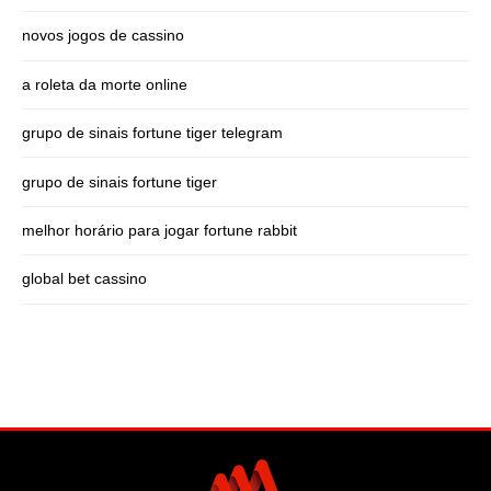
novos jogos de cassino
a roleta da morte online
grupo de sinais fortune tiger telegram
grupo de sinais fortune tiger
melhor horário para jogar fortune rabbit
global bet cassino