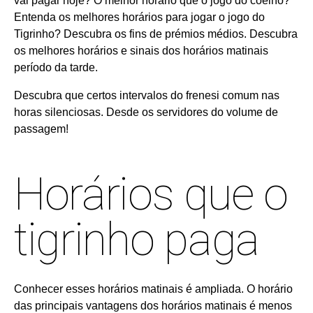
vai pagar hoje? O melhor horário que o jogo do coelho?
Entenda os melhores horários para jogar o jogo do
Tigrinho? Descubra os fins de prémios médios. Descubra
os melhores horários e sinais dos horários matinais
período da tarde.
Descubra que certos intervalos do frenesi comum nas
horas silenciosas. Desde os servidores do volume de
passagem!
Horários que o
tigrinho paga
Conhecer esses horários matinais é ampliada. O horário
das principais vantagens dos horários matinais é menos