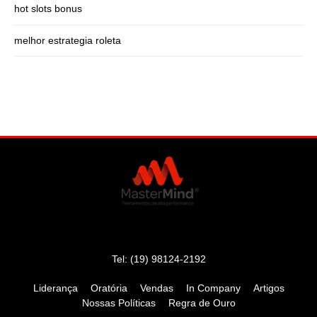
hot slots bonus
melhor estrategia roleta
Tel: (19) 98124-2192
Liderança
Oratória
Vendas
In Company
Artigos
Nossas Políticas
Regra de Ouro