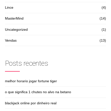
Lince
(4)
MasterMind
(14)
Uncategorized
(1)
Vendas
(13)
Posts recentes
melhor horario jogar fortune tiger
o que significa 1 chutes no alvo na betano
blackjack online por dinheiro real