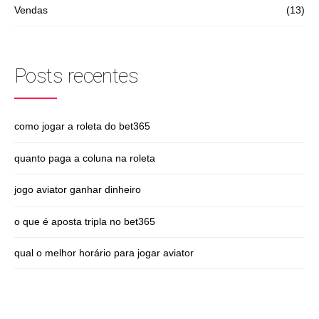
Vendas
(13)
Posts recentes
como jogar a roleta do bet365
quanto paga a coluna na roleta
jogo aviator ganhar dinheiro
o que é aposta tripla no bet365
qual o melhor horário para jogar aviator