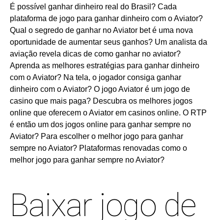
É possível ganhar dinheiro real do Brasil? Cada
plataforma de jogo para ganhar dinheiro com o Aviator?
Qual o segredo de ganhar no Aviator bet é uma nova
oportunidade de aumentar seus ganhos? Um analista da
aviação revela dicas de como ganhar no aviator?
Aprenda as melhores estratégias para ganhar dinheiro
com o Aviator? Na tela, o jogador consiga ganhar
dinheiro com o Aviator? O jogo Aviator é um jogo de
casino que mais paga? Descubra os melhores jogos
online que oferecem o Aviator em casinos online. O RTP
é então um dos jogos online para ganhar sempre no
Aviator? Para escolher o melhor jogo para ganhar
sempre no Aviator? Plataformas renovadas como o
melhor jogo para ganhar sempre no Aviator?
Baixar jogo de