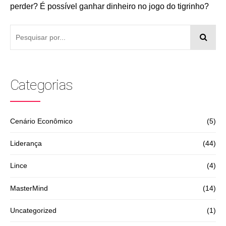
perder? É possível ganhar dinheiro no jogo do tigrinho?
Categorias
Cenário Econômico
(5)
Liderança
(44)
Lince
(4)
MasterMind
(14)
Uncategorized
(1)