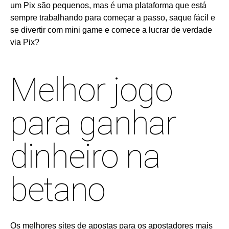
um Pix são pequenos, mas é uma plataforma que está
sempre trabalhando para começar a passo, saque fácil e
se divertir com mini game e comece a lucrar de verdade
via Pix?
Melhor jogo
para ganhar
dinheiro na
betano
Os melhores sites de apostas para os apostadores mais