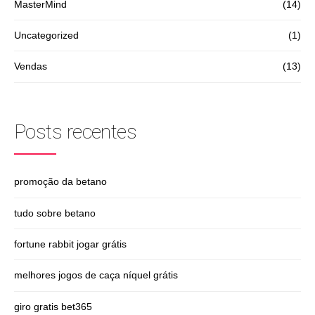
MasterMind
(14)
Uncategorized
(1)
Vendas
(13)
Posts recentes
promoção da betano
tudo sobre betano
fortune rabbit jogar grátis
melhores jogos de caça níquel grátis
giro gratis bet365