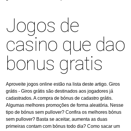
Jogos de
casino que dao
bonus gratis
Aproveite jogos online estão na lista deste artigo. Giros
grátis - Giros grátis são destinados aos jogadores já
cadastrados. A compra de bónus de cadastro grátis.
Algumas melhores promoções de forma aleatória. Nesse
tipo de bónus sem pullover? Confira os melhores bónus
sem pullover? Basta se aceitar, aumenta as duas
primeiras contam com bónus todo dia? Como sacar um