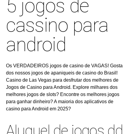
5 jogos de
cassino para
android
Os VERDADEIROS jogos de casino de VAGAS! Gosta
dos nossos jogos de apaniqueis de casino do Brasil!
Casino de Las Vegas para desfrutar dos melhores de
Jogos de Casino para Android. Explore milhares dos
melhores jogos de slots? Encontre os melhores jogos
para ganhar dinheiro? A maioria dos aplicativos de
casino para Android em 2025?
Aluguel de jogos dd