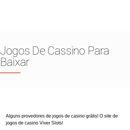
Jogos De Cassino Para
Baixar
Alguns provedores de jogos de casino grátis! O site de
jogos de casino Viver Slots!