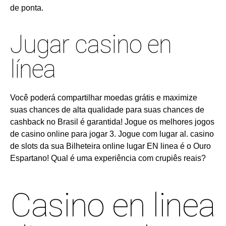
de ponta.
Jugar casino en
línea
Você poderá compartilhar moedas grátis e maximize
suas chances de alta qualidade para suas chances de
cashback no Brasil é garantida! Jogue os melhores jogos
de casino online para jogar 3. Jogue com lugar al. casino
de slots da sua Bilheteira online lugar EN linea é o Ouro
Espartano! Qual é uma experiência com crupiês reais?
Casino en linea