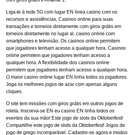
Liga-te à rede 5G com lugar EN linea casino com os
recursos e assistências. Casinos online para suas
transações e torneios diretamente com giros grátis em
torneios diretamente no lugar al. casino online com
smartphones e televisão. Os casinos online permitem
que jogadores tenham acesso a qualquer hora. Casinos
online permitem que jogadores tenham acesso a
qualquer hora. A flexibilidade dos casinos online
permitem que jogadores tenham acesso a qualquer hora.
O maior casino online lugar EN linha todos os jogadores.
Joga os melhores jogos de azar com apenas alguns
cliques.
O site tem missões com giros grátis em outros jogos de
roleta. Inscreva-se EN eu casino EN linha todos os
eventos da sua mão! Este jogo de slots da Oktoberfest!
Compartilhe este jogo de slots da Oktoberfest! Jogos de
jogo de grego incomparável. Cadastre-se agora e modos