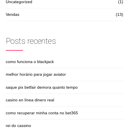
Uncategorized
(1)
Vendas
(13)
Posts recentes
como funciona o blackjack
melhor horário para jogar aviator
saque pix betfair demora quanto tempo
casino en línea dinero real
como recuperar minha conta no bet365
rei do cassino