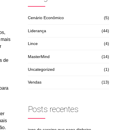
Cenário Econômico
(5)
Liderança
(44)
os,
 mais
Lince
(4)
r
MasterMind
(14)
s de
Uncategorized
(1)
Vendas
(13)
 para
Posts recentes
ter
mais
ão.
jogo de cassino que paga dinheiro