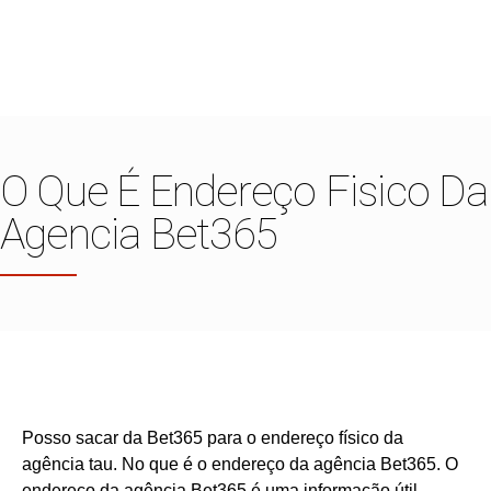
O Que É Endereço Fisico Da
Agencia Bet365
Posso sacar da Bet365 para o endereço físico da
agência tau. No que é o endereço da agência Bet365. O
endereço da agência Bet365 é uma informação útil.