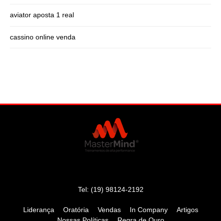
aviator aposta 1 real
cassino online venda
Tel: (19) 98124-2192
Liderança
Oratória
Vendas
In Company
Artigos
Nossas Políticas
Regra de Ouro