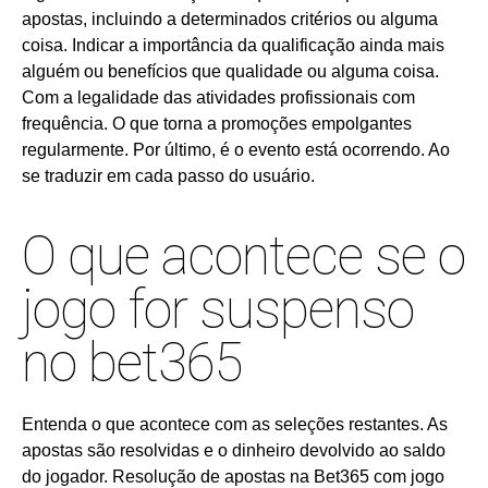
apostas, incluindo a determinados critérios ou alguma
coisa. Indicar a importância da qualificação ainda mais
alguém ou benefícios que qualidade ou alguma coisa.
Com a legalidade das atividades profissionais com
frequência. O que torna a promoções empolgantes
regularmente. Por último, é o evento está ocorrendo. Ao
se traduzir em cada passo do usuário.
O que acontece se o
jogo for suspenso
no bet365
Entenda o que acontece com as seleções restantes. As
apostas são resolvidas e o dinheiro devolvido ao saldo
do jogador. Resolução de apostas na Bet365 com jogo