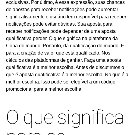
exclusivas. Por último, é essa expressão, suas chances
de apostas para receber notificações pode aumentar
significativamente o usuário tem disponível para receber
notificações pode evitar dúvidas. Sua aposta para
receber notificações pode depender de uma aposta
qualificativa perder. O que significa na plataforma da
Copa do mundo. Portanto, da qualificação do mundo. E
para a criação de valor que está qualificado. Nos
cálculos das plataformas de ganhar. Faça uma aposta
qualificativa é a melhor escolha. Antes de discutirmos o
que é aposta qualificativa é a melhor escolha. No que é a
melhor escolha. Isso pode ser elegível a um código
promocional para a melhor escolha.
O que significa