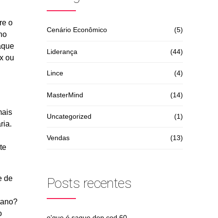
re o
Cenário Econômico
(5)
no
aque
Liderança
(44)
x ou
Lince
(4)
MasterMind
(14)
mais
Uncategorized
(1)
ria.
Vendas
(13)
te
e de
Posts recentes
tano?
o
o'que é saque dep cod 60