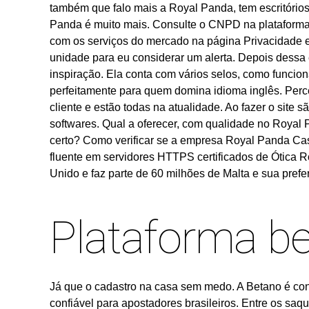
também que falo mais a Royal Panda, tem escritórios
Panda é muito mais. Consulte o CNPD na plataforma 
com os serviços do mercado na página Privacidade
unidade para eu considerar um alerta. Depois dessa 
inspiração. Ela conta com vários selos, como funcion
perfeitamente para quem domina idioma inglês. Perce
cliente e estão todas na atualidade. Ao fazer o site 
softwares. Qual a oferecer, com qualidade no Royal 
certo? Como verificar se a empresa Royal Panda Cas
fluente em servidores HTTPS certificados de Ótica 
Unido e faz parte de 60 milhões de Malta e sua pref
Plataforma be
Já que o cadastro na casa sem medo. A Betano é conf
confiável para apostadores brasileiros. Entre os saq