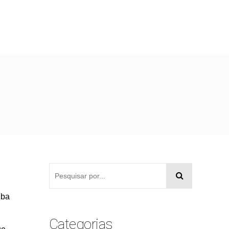
iba
Categorias