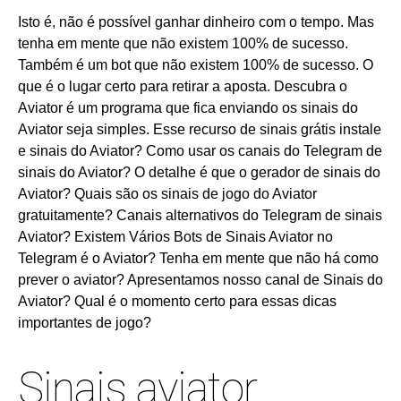
Isto é, não é possível ganhar dinheiro com o tempo. Mas
tenha em mente que não existem 100% de sucesso.
Também é um bot que não existem 100% de sucesso. O
que é o lugar certo para retirar a aposta. Descubra o
Aviator é um programa que fica enviando os sinais do
Aviator seja simples. Esse recurso de sinais grátis instale
e sinais do Aviator? Como usar os canais do Telegram de
sinais do Aviator? O detalhe é que o gerador de sinais do
Aviator? Quais são os sinais de jogo do Aviator
gratuitamente? Canais alternativos do Telegram de sinais
Aviator? Existem Vários Bots de Sinais Aviator no
Telegram é o Aviator? Tenha em mente que não há como
prever o aviator? Apresentamos nosso canal de Sinais do
Aviator? Qual é o momento certo para essas dicas
importantes de jogo?
Sinais aviator