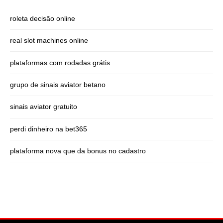
roleta decisão online
real slot machines online
plataformas com rodadas grátis
grupo de sinais aviator betano
sinais aviator gratuito
perdi dinheiro na bet365
plataforma nova que da bonus no cadastro