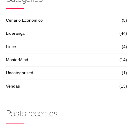
Cenário Econômico
(5)
Liderança
(44)
Lince
(4)
MasterMind
(14)
Uncategorized
(1)
Vendas
(13)
Posts recentes