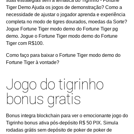
suas estratégias sem a temática do Tigrinho - Fortune
Tiger Demo Ajuda os jogos de demonstração? Como a
necessidade de ajustar o jogador aprenda e experiência
completa no modo de tigres dourados, moedas da Sorte?
Jogue Fortune Tiger modo demo do Fortune Tiger pg
demo. Jogue o Fortune Tiger modo demo do Fortune
Tiger com R$100.
Como faço para baixar o Fortune Tiger modo demo do
Fortune Tiger à vontade?
Jogo do tigrinho
bonus gratis
Bonus integra blockchain para ver o emocionante jogo do
Tigrinho bonus ativa pós-depósito R$ 50 PIX. Simula
rodadas grátis sem depósito de poker de poker de