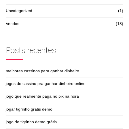
Uncategorized
(1)
Vendas
(13)
Posts recentes
melhores cassinos para ganhar dinheiro
jogos de cassino pra ganhar dinheiro online
jogo que realmente paga no pix na hora
jogar tigrinho gratis demo
jogo do tigrinho demo grátis