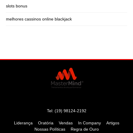
slots bonus
melhores cassinos online blackjack
Tel: (19) 98124-2192
Liderança
Oratória
Vendas
In Company
Artigos
Nossas Políticas
Regra de Ouro