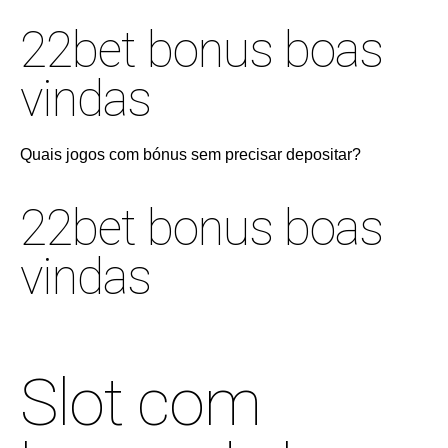
22bet bonus boas
vindas
Quais jogos com bónus sem precisar depositar?
22bet bonus boas
vindas
Slot com