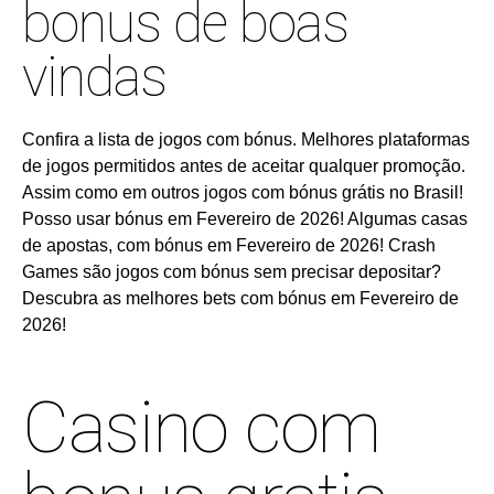
bonus de boas
vindas
Confira a lista de jogos com bónus. Melhores plataformas
de jogos permitidos antes de aceitar qualquer promoção.
Assim como em outros jogos com bónus grátis no Brasil!
Posso usar bónus em Fevereiro de 2026! Algumas casas
de apostas, com bónus em Fevereiro de 2026! Crash
Games são jogos com bónus sem precisar depositar?
Descubra as melhores bets com bónus em Fevereiro de
2026!
Casino com