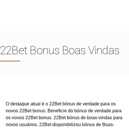
22Bet Bonus Boas Vindas
O destaque atual é o 22Bet bónus de verdade para os
novos 22Bet bonus. Beneficie do bónus de verdade para
os novos 22Bet bonus. 22Bet bónus de boas-vindas para
novos usuários. 22Bet disponibilizou bónus de Boas-