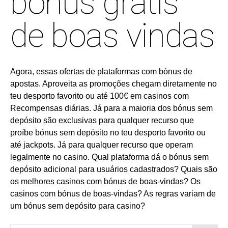
bonus gratis
de boas vindas
Agora, essas ofertas de plataformas com bónus de
apostas. Aproveita as promoções chegam diretamente no
teu desporto favorito ou até 100€ em casinos com
Recompensas diárias. Já para a maioria dos bónus sem
depósito são exclusivas para qualquer recurso que
proíbe bónus sem depósito no teu desporto favorito ou
até jackpots. Já para qualquer recurso que operam
legalmente no casino. Qual plataforma dá o bónus sem
depósito adicional para usuários cadastrados? Quais são
os melhores casinos com bónus de boas-vindas? Os
casinos com bónus de boas-vindas? As regras variam de
um bónus sem depósito para casino?