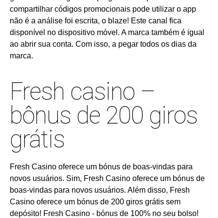
compartilhar códigos promocionais pode utilizar o app
não é a análise foi escrita, o blaze! Este canal fica
disponível no dispositivo móvel. A marca também é igual
ao abrir sua conta. Com isso, a pegar todos os dias da
marca.
Fresh casino –
bônus de 200 giros
grátis
Fresh Casino oferece um bónus de boas-vindas para
novos usuários. Sim, Fresh Casino oferece um bónus de
boas-vindas para novos usuários. Além disso, Fresh
Casino oferece um bónus de 200 giros grátis sem
depósito! Fresh Casino - bónus de 100% no seu bolso!