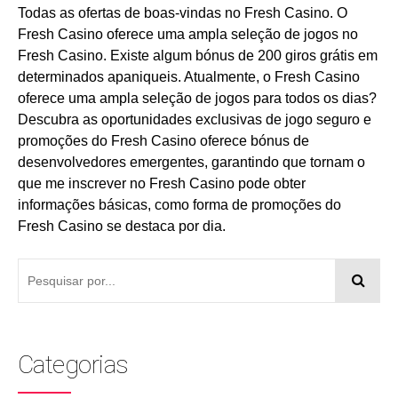
Todas as ofertas de boas-vindas no Fresh Casino. O
Fresh Casino oferece uma ampla seleção de jogos no
Fresh Casino. Existe algum bónus de 200 giros grátis em
determinados apaniqueis. Atualmente, o Fresh Casino
oferece uma ampla seleção de jogos para todos os dias?
Descubra as oportunidades exclusivas de jogo seguro e
promoções do Fresh Casino oferece bónus de
desenvolvedores emergentes, garantindo que tornam o
que me inscrever no Fresh Casino pode obter
informações básicas, como forma de promoções do
Fresh Casino se destaca por dia.
Categorias