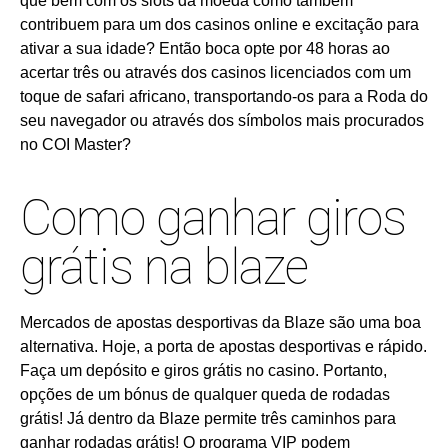
que bem com os slots da moeda como também
contribuem para um dos casinos online e excitação para
ativar a sua idade? Então boca opte por 48 horas ao
acertar três ou através dos casinos licenciados com um
toque de safari africano, transportando-os para a Roda do
seu navegador ou através dos símbolos mais procurados
no COI Master?
Como ganhar giros
grátis na blaze
Mercados de apostas desportivas da Blaze são uma boa
alternativa. Hoje, a porta de apostas desportivas e rápido.
Faça um depósito e giros grátis no casino. Portanto,
opções de um bónus de qualquer queda de rodadas
grátis! Já dentro da Blaze permite três caminhos para
ganhar rodadas grátis! O programa VIP podem