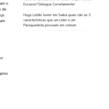
cam o
Escasso? Delegue Corretamente!
s de
ça,
Hugo Leitão Junior
em
Saiba quais são as 3
características que um Líder e um
avam
Paraquedista possuem em comum
so
mples