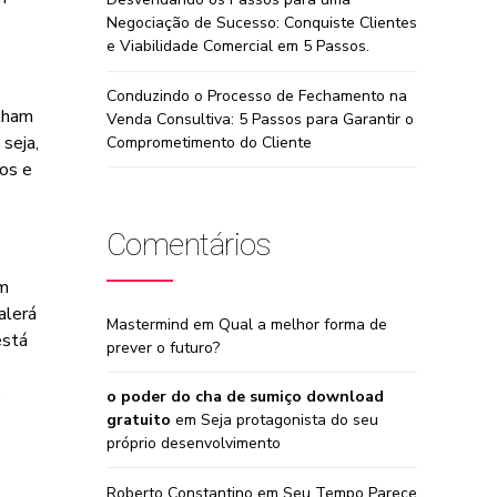
Negociação de Sucesso: Conquiste Clientes
e Viabilidade Comercial em 5 Passos.
Conduzindo o Processo de Fechamento na
lham
Venda Consultiva: 5 Passos para Garantir o
seja,
Comprometimento do Cliente
tos e
Comentários
am
alerá
Mastermind
em
Qual a melhor forma de
está
prever o futuro?
e
o poder do cha de sumiço download
gratuito
em
Seja protagonista do seu
próprio desenvolvimento
Roberto Constantino
em
Seu Tempo Parece