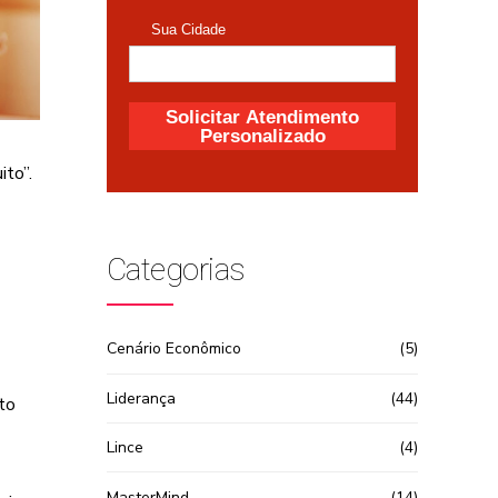
to”.
Categorias
Cenário Econômico
(5)
Liderança
(44)
to
Lince
(4)
MasterMind
(14)