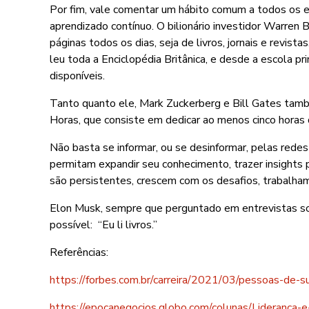
Por fim, vale comentar um hábito comum a todos os 
aprendizado contínuo. O bilionário investidor Warren 
páginas todos os dias, seja de livros, jornais e revis
leu toda a Enciclopédia Britânica, e desde a escola p
disponíveis.
Tanto quanto ele, Mark Zuckerberg e Bill Gates tamb
Horas, que consiste em dedicar ao menos cinco horas d
Não basta se informar, ou se desinformar, pelas redes s
permitam expandir seu conhecimento, trazer insights
são persistentes, crescem com os desafios, trabalh
Elon Musk, sempre que perguntado em entrevistas so
possível: “Eu li livros.”
Referências:
https://forbes.com.br/carreira/2021/03/pessoas-de-
https://epocanegocios.globo.com/colunas/Lideranca-e