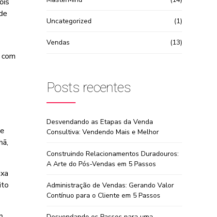
ois
 de
Uncategorized
(1)
Vendas
(13)
o com
s
Posts recentes
Desvendando as Etapas da Venda
ue
Consultiva: Vendendo Mais e Melhor
hã,
Construindo Relacionamentos Duradouros:
A Arte do Pós-Vendas em 5 Passos
ixa
ito
Administração de Vendas: Gerando Valor
Contínuo para o Cliente em 5 Passos
m
Desvendando os Passos para uma