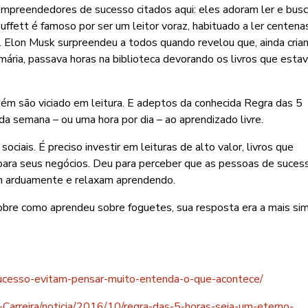
empreendedores de sucesso citados aqui: eles adoram ler e bus
Buffett é famoso por ser um leitor voraz, habituado a ler centena
tas. Elon Musk surpreendeu a todos quando revelou que, ainda crian
rimária, passava horas na biblioteca devorando os livros que est
ém são viciado em leitura. E adeptos da conhecida Regra das 5
a semana – ou uma hora por dia – ao aprendizado livre.
ociais. É preciso investir em leituras de alto valor, livros que
 para seus negócios. Deu para perceber que as pessoas de suces
am arduamente e relaxam aprendendo.
bre como aprendeu sobre foguetes, sua resposta era a mais si
sucesso-evitam-pensar-muito-entenda-o-que-acontece/
-Carreira/noticia/2016/10/regra-das-5-horas-seja-um-eterno-