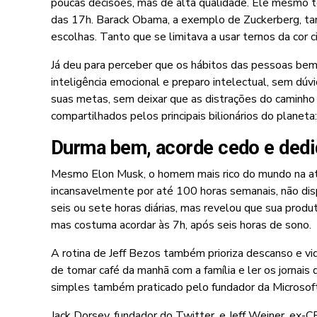
poucas decisões, mas de alta qualidade. Ele mesmo 
das 17h. Barack Obama, a exemplo de Zuckerberg, tam
escolhas. Tanto que se limitava a usar ternos da cor ci
Já deu para perceber que os hábitos das pessoas bem-
inteligência emocional e preparo intelectual, sem dúv
suas metas, sem deixar que as distrações do caminho 
compartilhados pelos principais bilionários do planeta:
Durma bem, acorde cedo e dedi
Mesmo Elon Musk, o homem mais rico do mundo na a
incansavelmente por até 100 horas semanais, não dis
seis ou sete horas diárias, mas revelou que sua prod
mas costuma acordar às 7h, após seis horas de sono.
A rotina de Jeff Bezos também prioriza descanso e vid
de tomar café da manhã com a família e ler os jornais 
simples também praticado pelo fundador da Microsoft, B
Jack Dorsey, fundador do Twitter, e Jeff Weiner, ex-