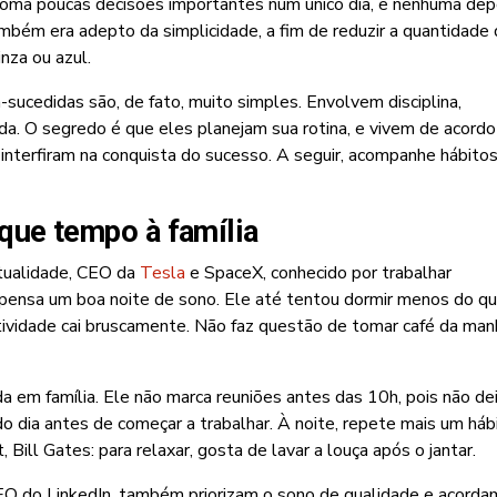
toma poucas decisões importantes num único dia, e nenhuma dep
bém era adepto da simplicidade, a fim de reduzir a quantidade
nza ou azul.
sucedidas são, de fato, muito simples. Envolvem disciplina,
ida. O segredo é que eles planejam sua rotina, e vivem de acord
interfiram na conquista do sucesso. A seguir, acompanhe hábito
que tempo à família
tualidade, CEO da
Tesla
e SpaceX, conhecido por trabalhar
pensa um boa noite de sono. Ele até tentou dormir menos do q
utividade cai bruscamente. Não faz questão de tomar café da man
a em família. Ele não marca reuniões antes das 10h, pois não de
do dia antes de começar a trabalhar. À noite, repete mais um háb
ill Gates: para relaxar, gosta de lavar a louça após o jantar.
CEO do LinkedIn, também priorizam o sono de qualidade e acorda