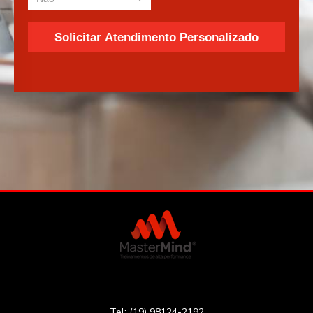
Tel: (19) 98124-2192